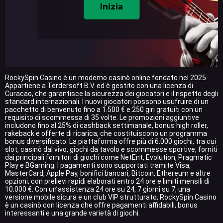
Inizia
RockySpin Casino è un moderno casinò online fondato nel 2025.
Appartiene a Terdersoft B.V. ed è gestito con una licenza di
Curacao, che garantisce la sicurezza dei giocatori e il rispetto degli
standard internazionali. I nuovi giocatori possono usufruire di un
pacchetto di benvenuto fino a 1.500 € e 250 giri gratuiti con un
requisito di scommessa di 35 volte. Le promozioni aggiuntive
includono fino al 25% di cashback settimanale, bonus high roller,
rakeback e offerte di ricarica, che costituiscono un programma
bonus diversificato. La piattaforma offre più di 6.000 giochi, tra cui
slot, casinò dal vivo, giochi da tavolo e scommesse sportive, forniti
dai principali fornitori di giochi come NetEnt, Evolution, Pragmatic
Play e BGaming. I pagamenti sono supportati tramite Visa,
MasterCard, Apple Pay, bonifici bancari, Bitcoin, Ethereum e altre
opzioni, con prelievi rapidi elaborati entro 24 ore e limiti mensili di
10.000 €. Con un’assistenza 24 ore su 24, 7 giorni su 7, una
versione mobile sicura e un club VIP strutturato, RockySpin Casino
è un casinò con licenza che offre pagamenti affidabili, bonus
interessanti e una grande varietà di giochi.