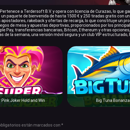
rtenece a Terdersoft B.V. y opera con licencia de Curazao, lo que gar
un paquete de bienvenida de hasta 1500 € y 250 tiradas gratis con un
 apostadores, rakeback y ofertas de recarga, lo que constituye un p
juegos de mesa y apuestas deportivas, proporcionados por los princip
le Pay, transferencias bancarias, Bitcoin, Ethereum y otras opciones,
días de la semana, una versión móvil segura y un club VIP estructurado
 Pink Joker Hold and Win
Big Tuna Bonanza
bligatorios están marcados con
*