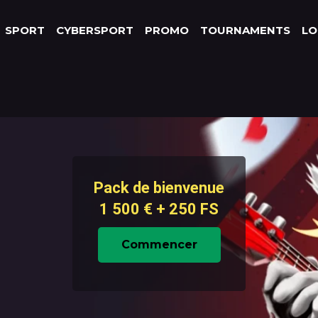
SPORT
CYBERSPORT
PROMO
TOURNAMENTS
LO
Pack de bienvenue
1 500 € + 250 FS
Commencer